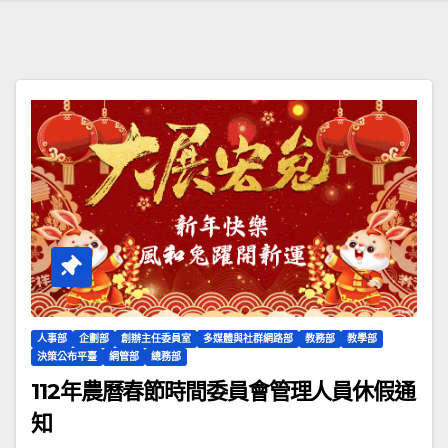
人事部
企劃部
創辦主任委員室
多媒體與社群網路部
教務部
教學部
決策公布平臺
網管部
總務部
112年農曆春節時間委員會管理人員休假通
知