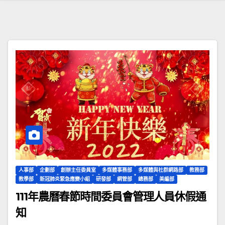
人事部
企劃部
創辦主任委員室
多媒體事務部
多媒體與社群網路部
教務部
教學部
新冠肺炎緊急應變小組
研發部
網管部
總務部
美編部
111年農曆春節時間委員會管理人員休假通
知