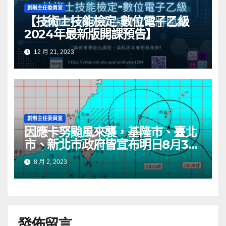
創辦主任委員室
【技術士技能檢定-數位電子乙級
2024年最新版開課預告】
12 月 21, 2023
創辦主任委員室
因應卡努颱風來襲，基隆市、臺北
市、新北市政府皆宣布明日8月3日
停班停課一日。本會管理人員客服
8 月 2, 2023
服務明日（8月3日）皆停止一天，
所受理的客服服務將於8月4日依序
處理。
發佈留言