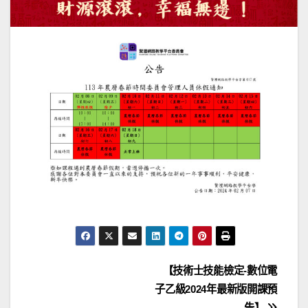
文
【技術士技能檢定-數位電
子乙級2024年最新版開課預
章
告】