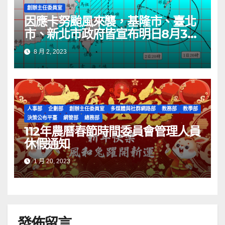
創辦主任委員室
因應卡努颱風來襲，基隆市、臺北
市、新北市政府皆宣布明日8月3日
停班停課一日。本會管理人員客服
8 月 2, 2023
服務明日（8月3日）皆停止一天，
所受理的客服服務將於8月4日依序
處理。
人事部
企劃部
創辦主任委員室
多媒體與社群網路部
教務部
教學部
決策公布平臺
網管部
總務部
112年農曆春節時間委員會管理人員
休假通知
1 月 20, 2023
發佈留言